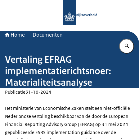
Naar de homepage van Rijksoverheid
Rijksoverheid
Home
Documenten
Vu
Vertaling EFRAG
implementatierichtsnoer:
Materialiteitsanalyse
Publicatie
31-10-2024
Het ministerie van Economische Zaken stelt een niet-officiële
Nederlandse vertaling beschikbaar van de door de European
Financial Reporting Advisory Group (EFRAG) op 31 mei 2024
gepubliceerde ESRS implementation guidance over de