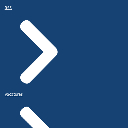
RSS
Vacatures