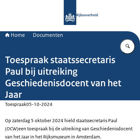
Naar de homepage van Rijksoverheid
Rijksoverheid
Home
Documenten
Vu
Toespraak staatssecretaris
Paul bij uitreiking
Geschiedenisdocent van het
Jaar
Toespraak
05-10-2024
Op zaterdag 5 oktober 2024 hield staatssecretaris Paul
(OCW)een toespraak bij de uitreiking van Geschiedenisdocent
van het Jaar in het Rijksmuseum in Amsterdam.