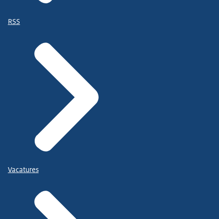
RSS
Vacatures