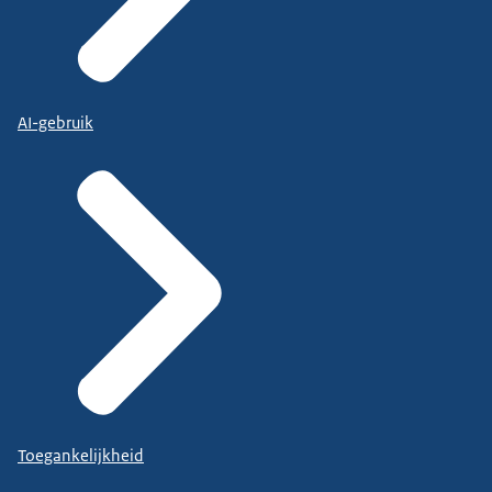
AI-gebruik
Toegankelijkheid