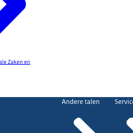
iale Zaken en
Andere talen
Servic