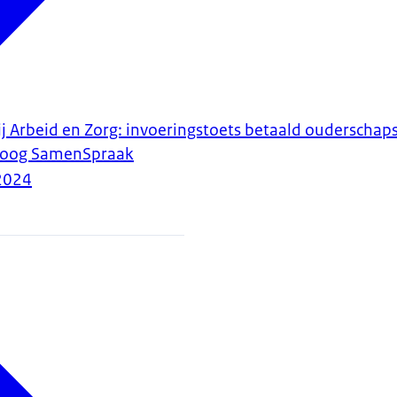
j Arbeid en Zorg: invoeringstoets betaald ouderschaps
aloog SamenSpraak
2024