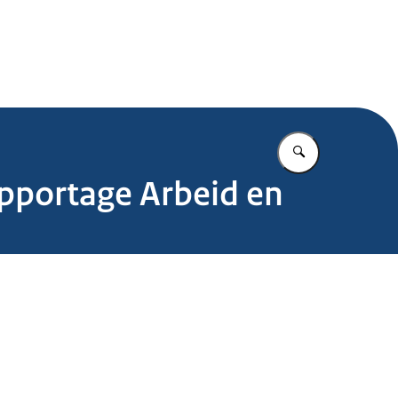
.nl
Vul in wat u z
pportage Arbeid en