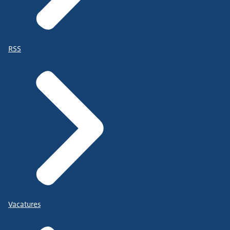
RSS
Vacatures