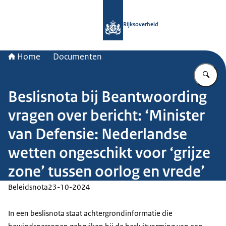
Naar de homepage van Rijksoverheid
Rijksoverheid
Home
Documenten
Vu
Beslisnota bij Beantwoording
vragen over bericht: ‘Minister
van Defensie: Nederlandse
wetten ongeschikt voor ‘grijze
zone’ tussen oorlog en vrede’
Beleidsnota
23-10-2024
In een beslisnota staat achtergrondinformatie die