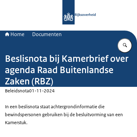
Naar de homepage van Rijksoverheid
Rijksoverheid
Home
Documenten
Vu
Beslisnota bij Kamerbrief over
agenda Raad Buitenlandse
Zaken (RBZ)
Beleidsnota
01-11-2024
In een beslisnota staat achtergrondinformatie die
bewindspersonen gebruiken bij de besluitvorming van een
Kamerstuk.