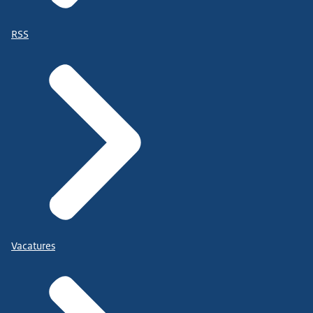
RSS
Vacatures