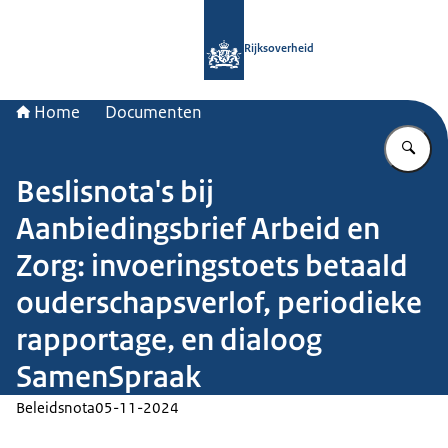
Naar de homepage van Rijksoverheid
Rijksoverheid
Home
Documenten
Vu
Beslisnota's bij
Aanbiedingsbrief Arbeid en
Zorg: invoeringstoets betaald
ouderschapsverlof, periodieke
rapportage, en dialoog
SamenSpraak
Beleidsnota
05-11-2024