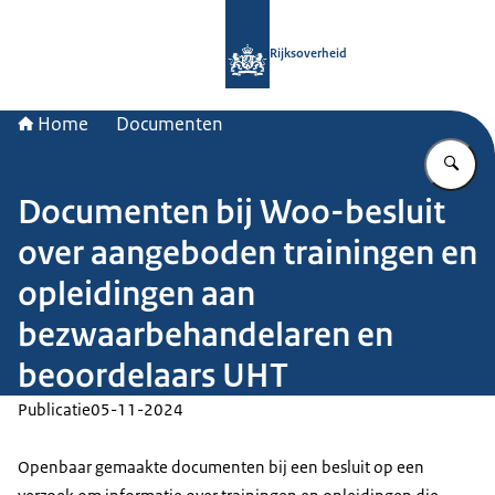
Naar de homepage van Rijksoverheid
Rijksoverheid
Home
Documenten
Vu
Documenten bij Woo-besluit
over aangeboden trainingen en
opleidingen aan
bezwaarbehandelaren en
beoordelaars UHT
Publicatie
05-11-2024
Openbaar gemaakte documenten bij een besluit op een