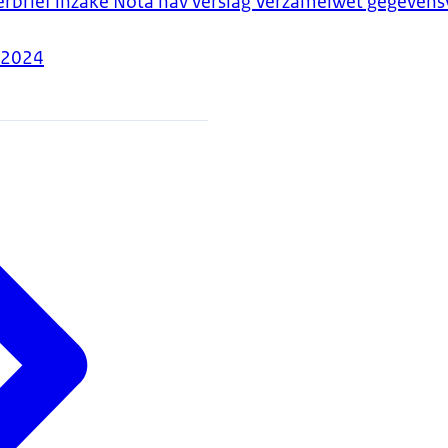
erbrief inzake Nota nav verslag Verzamelwet gegeven
-2024