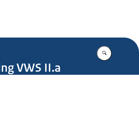
.nl
Vul in wat u z
ng VWS II.a