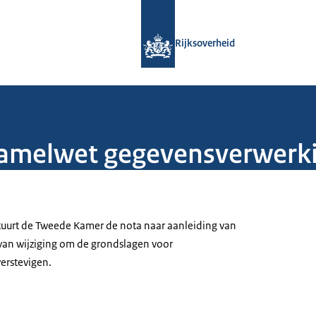
Naar de homepage van Rijksoverheid
Rijksoverheid
zamelwet gegevensverwerki
tuurt de Tweede Kamer de nota naar aanleiding van
 van wijziging om de grondslagen voor
erstevigen.