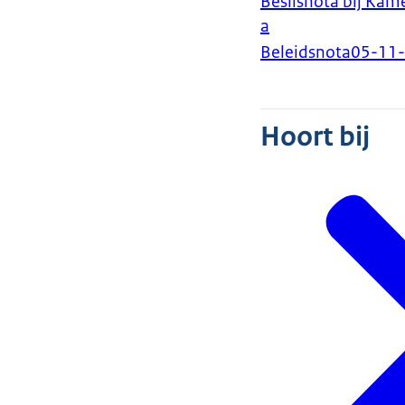
Beslisnota bij Kam
a
Beleidsnota
05-11
Hoort bij