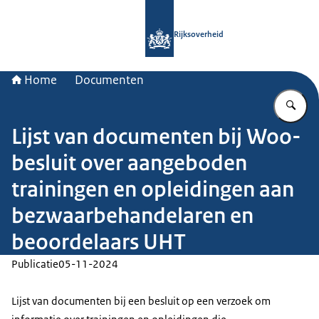
Naar de homepage van Rijksoverheid
Rijksoverheid
Home
Documenten
Vu
Lijst van documenten bij Woo-
besluit over aangeboden
trainingen en opleidingen aan
bezwaarbehandelaren en
beoordelaars UHT
Publicatie
05-11-2024
Lijst van documenten bij een besluit op een verzoek om