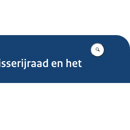
.nl
Vul in wat u z
sserijraad en het