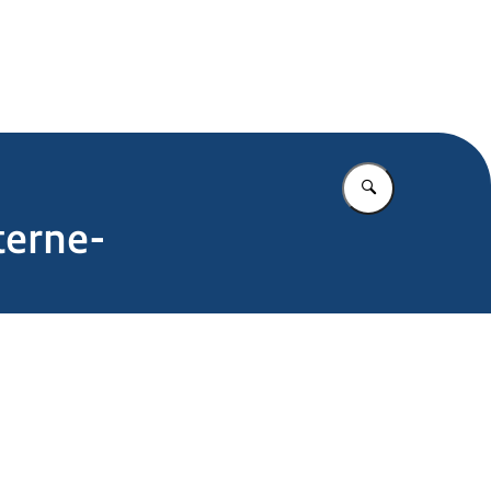
.nl
Vul in wat u z
terne-