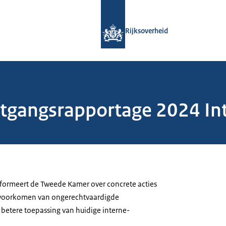
Naar de homepage van Rijksoverheid
Rijksoverheid
rtgangsrapportage 2024 In
informeert de Tweede Kamer over concrete acties
voorkomen van ongerechtvaardigde
etere toepassing van huidige interne-