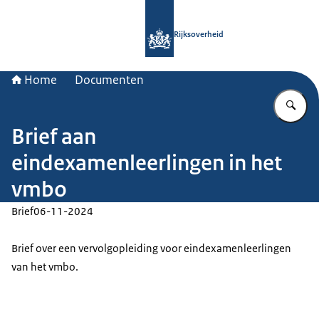
Naar de homepage van Rijksoverheid
Rijksoverheid
Home
Documenten
Vu
Brief aan
eindexamenleerlingen in het
vmbo
Brief
06-11-2024
Brief over een vervolgopleiding voor eindexamenleerlingen
van het vmbo.