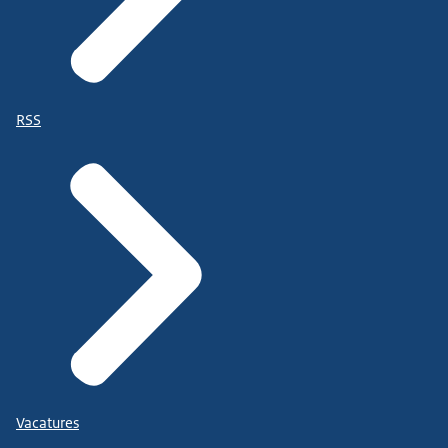
RSS
Vacatures