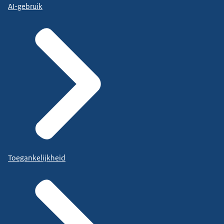
AI-gebruik
Toegankelijkheid