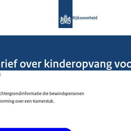
Naar de homepage van Rijksoverheid
Rijksoverheid
lbrief over kinderopvang vo
4
 achtergrondinformatie die bewindspersonen
tvorming over een Kamerstuk.