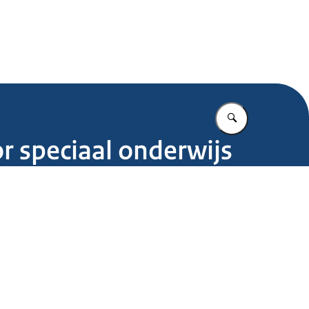
.nl
Vul in wat u z
or speciaal onderwijs