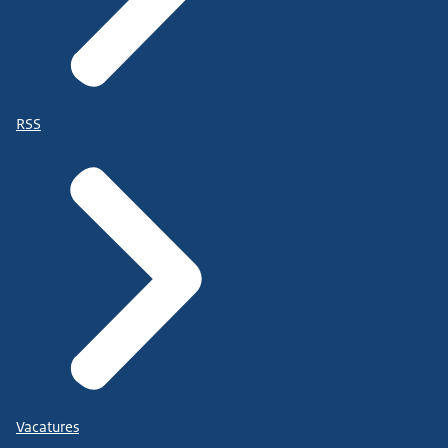
RSS
Vacatures