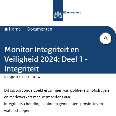
Naar de homepage van Rijksoverheid
Rijksoverheid
Home
Documenten
Vu
Monitor Integriteit en
Veiligheid 2024: Deel 1 -
Integriteit
Rapport
30-09-2024
Dit rapport onderzoekt ervaringen van politieke ambtsdragers
en medewerkers met (vermoedens van)
integriteitsschendingen binnen gemeenten, provincies en
waterschappen.