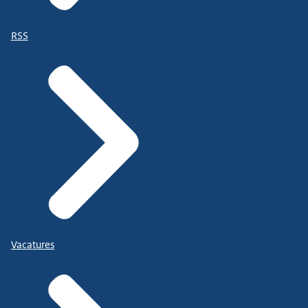
RSS
Vacatures