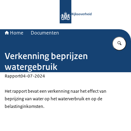
Naar de homepage van Rijksoverheid
Rijksoverheid
Home
Documenten
Vu
Verkenning beprijzen
watergebruik
Rapport
04-07-2024
Het rapport bevat een verkenning naar het effect van
beprijzing van water op het waterverbruik en op de
belastinginkomsten.