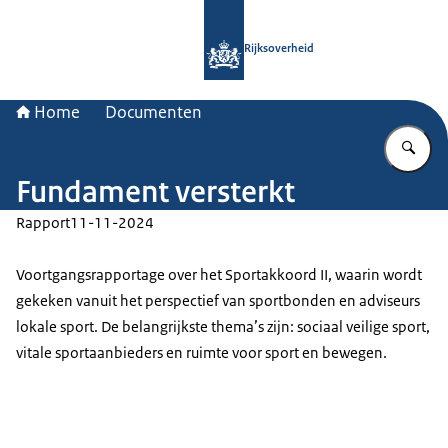
Naar de homepage van Rijksoverheid
Rijksoverheid
Home
Documenten
Vu
Fundament versterkt
Rapport
11-11-2024
Voortgangsrapportage over het Sportakkoord II, waarin wordt
gekeken vanuit het perspectief van sportbonden en adviseurs
lokale sport. De belangrijkste thema’s zijn: sociaal veilige sport,
vitale sportaanbieders en ruimte voor sport en bewegen.