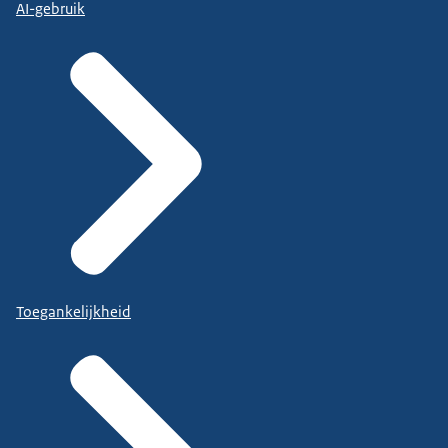
AI-gebruik
Toegankelijkheid