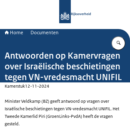
Naar de homepage van Rijksoverheid
Rijksoverheid
Home
Documenten
Vu
Antwoorden op Kamervragen
over Israëlische beschietingen
tegen VN-vredesmacht UNIFIL
Kamerstuk
12-11-2024
Minister Veldkamp (BZ) geeft antwoord op vragen over
Israëlische beschietingen tegen VN-vredesmacht UNIFIL. Het
Tweede Kamerlid Piri (GroenLinks-PvdA) heeft de vragen
gesteld.