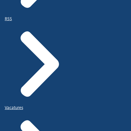
RSS
Vacatures