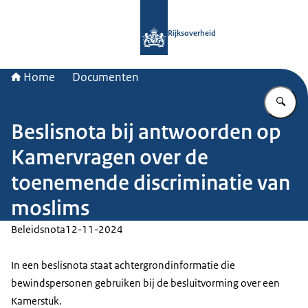
Naar de homepage van Rijksoverheid
Rijksoverheid
Home
Documenten
Vu
Beslisnota bij antwoorden op
Kamervragen over de
toenemende discriminatie van
moslims
Beleidsnota
12-11-2024
In een beslisnota staat achtergrondinformatie die
bewindspersonen gebruiken bij de besluitvorming over een
Kamerstuk.