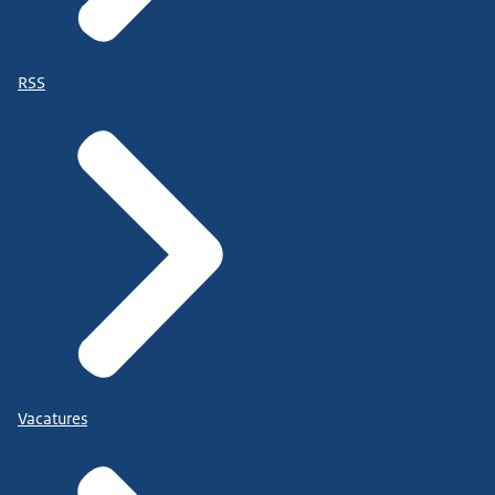
RSS
Vacatures