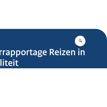
.nl
Vul in wat u z
rrapportage Reizen in
iteit