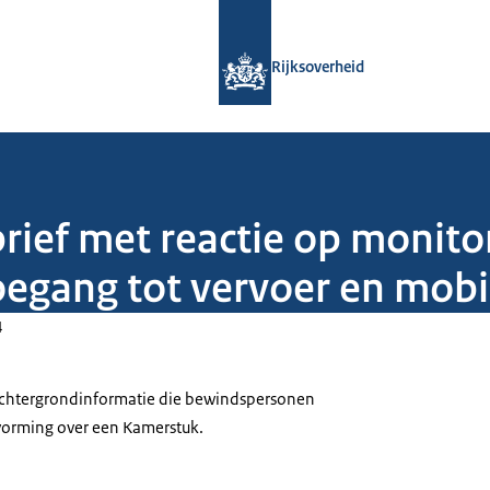
Naar de homepage van Rijksoverheid
Rijksoverheid
rief met reactie op monito
toegang tot vervoer en mobil
4
 achtergrondinformatie die bewindspersonen
tvorming over een Kamerstuk.