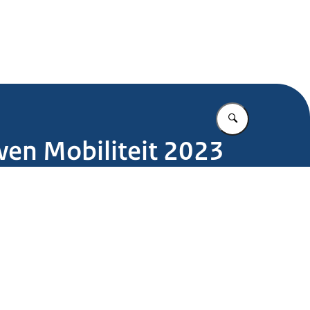
.nl
Vul in wat u z
n Mobiliteit 2023