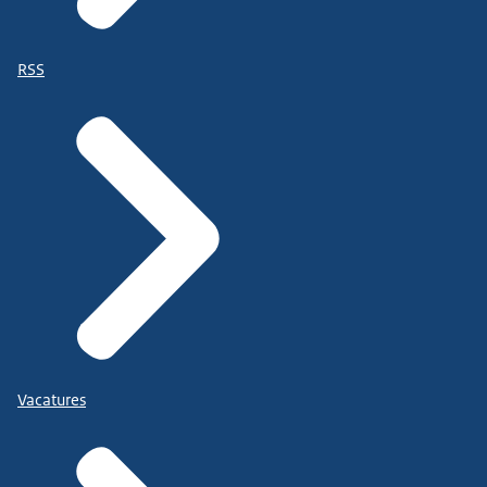
RSS
Vacatures