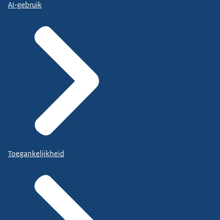
AI-gebruik
Toegankelijkheid