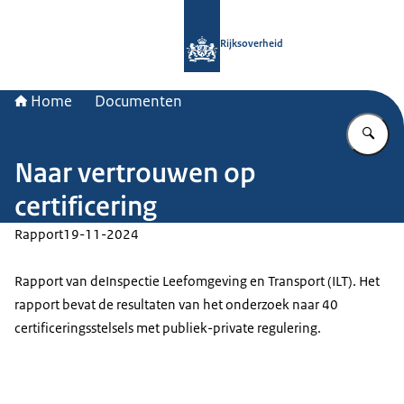
Naar de homepage van Rijksoverheid
Rijksoverheid
Home
Documenten
Vu
Naar vertrouwen op
certificering
Rapport
19-11-2024
Rapport van deInspectie Leefomgeving en Transport (ILT). Het
rapport bevat de resultaten van het onderzoek naar 40
certificeringsstelsels met publiek-private regulering.