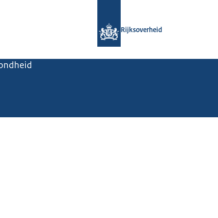
Naar de homepage van Rijksoverheid
Rijksoverheid
zondheid