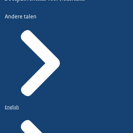
Andere talen
English