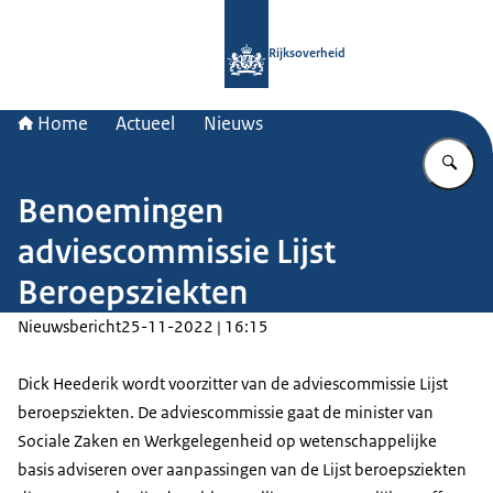
Naar de homepage van Rijksoverheid
Rijksoverheid
Home
Actueel
Nieuws
Vu
Benoemingen
adviescommissie Lijst
Beroepsziekten
Nieuwsbericht
25-11-2022 | 16:15
Dick Heederik wordt voorzitter van de adviescommissie Lijst
beroepsziekten. De adviescommissie gaat de minister van
Sociale Zaken en Werkgelegenheid op wetenschappelijke
basis adviseren over aanpassingen van de Lijst beroepsziekten