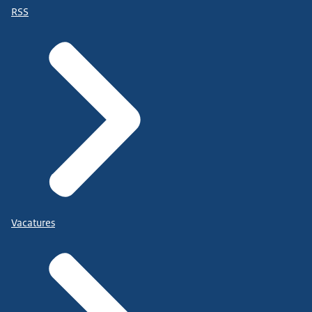
RSS
Vacatures