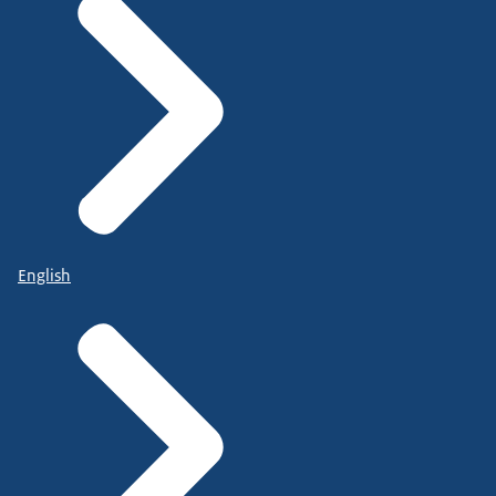
English