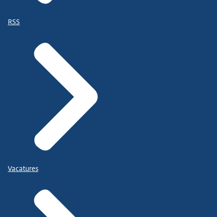
RSS
Vacatures