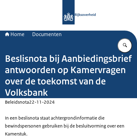
Naar de homepage van Rijksoverheid
Rijksoverheid
Home
Documenten
Vu
Beslisnota bij Aanbiedingsbrief
antwoorden op Kamervragen
over de toekomst van de
Volksbank
Beleidsnota
22-11-2024
In een beslisnota staat achtergrondinformatie die
bewindspersonen gebruiken bij de besluitvorming over een
Kamerstuk.