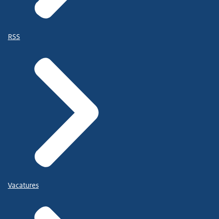
RSS
Vacatures