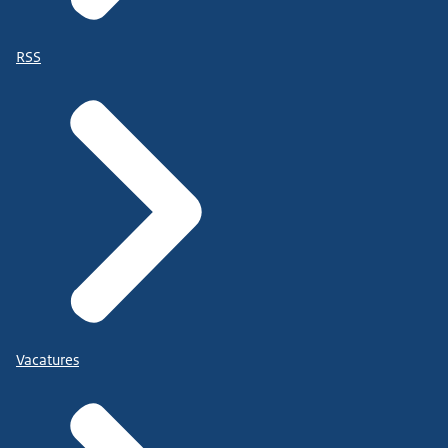
RSS
Vacatures