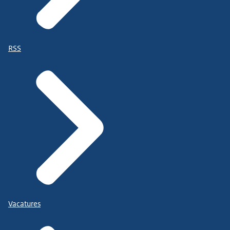
RSS
Vacatures