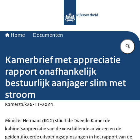
Naar de homepage van Rijksoverheid
Rijksoverheid
Home
Documenten
Vu
Kamerbrief met appreciatie
rapport onafhankelijk
bestuurlijk aanjager slim met
stroom
Kamerstuk
26-11-2024
Minister Hermans (KGG) stuurt de Tweede Kamer de
kabinetsappreciatie van de verschillende adviezen en de
geïdentificeerde uitvoeringsoplossingen in het rapport van de