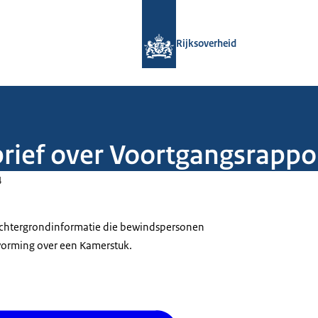
Naar de homepage van Rijksoverheid
Rijksoverheid
brief over Voortgangsrapp
4
 achtergrondinformatie die bewindspersonen
tvorming over een Kamerstuk.