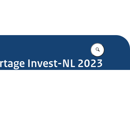
.nl
Vul in wat u z
ortage Invest-NL 2023