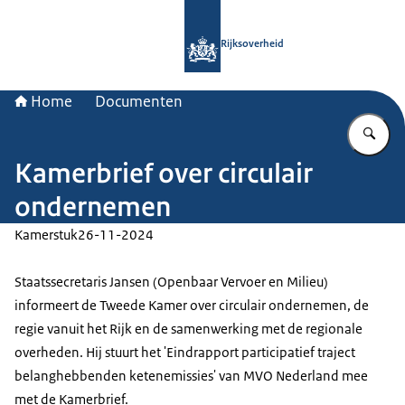
Naar de homepage van Rijksoverheid
Rijksoverheid
Home
Documenten
Vu
Kamerbrief over circulair
ondernemen
Kamerstuk
26-11-2024
Staatssecretaris Jansen (Openbaar Vervoer en Milieu)
informeert de Tweede Kamer over circulair ondernemen, de
regie vanuit het Rijk en de samenwerking met de regionale
overheden. Hij stuurt het 'Eindrapport participatief traject
belanghebbenden ketenemissies' van MVO Nederland mee
met de Kamerbrief.