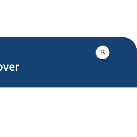
.nl
Vul in wat u z
over