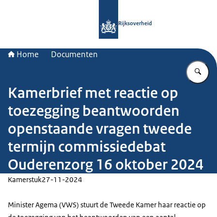
Naar de homepage van Rijksoverheid
Rijksoverheid
Home
Documenten
Vu
Kamerbrief met reactie op
toezegging beantwoorden
openstaande vragen tweede
termijn commissiedebat
Ouderenzorg 16 oktober 2024
Kamerstuk
27-11-2024
Minister Agema (VWS) stuurt de Tweede Kamer haar reactie op