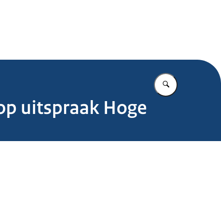
.nl
Vul in wat u z
 op uitspraak Hoge