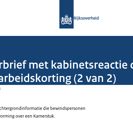
Naar de homepage van Rijksoverheid
Rijksoverheid
rbrief met kabinetsreactie
arbeidskorting (2 van 2)
5
 achtergrondinformatie die bewindspersonen
tvorming over een Kamerstuk.