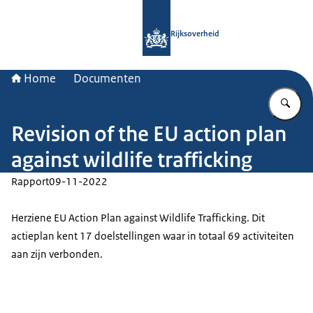
Naar de homepage van Rijksoverheid
Rijksoverheid
Home
Documenten
Vu
Revision of the EU action plan
against wildlife trafficking
Rapport
09-11-2022
Herziene EU Action Plan against Wildlife Trafficking. Dit
actieplan kent 17 doelstellingen waar in totaal 69 activiteiten
aan zijn verbonden.