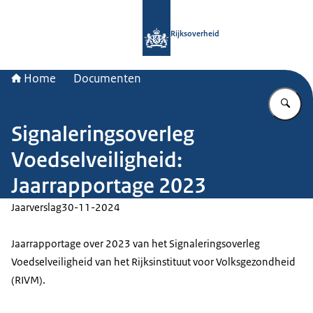
Naar de homepage van Rijksoverheid
Rijksoverheid
Home
Documenten
Vu
Signaleringsoverleg
Voedselveiligheid:
Jaarrapportage 2023
Jaarverslag
30-11-2024
Jaarrapportage over 2023 van het Signaleringsoverleg
Voedselveiligheid van het Rijksinstituut voor Volksgezondheid
(RIVM).