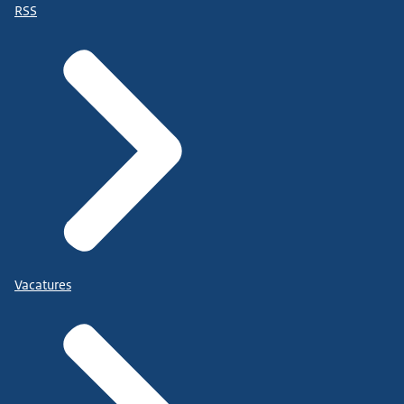
RSS
Vacatures