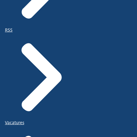
RSS
Vacatures