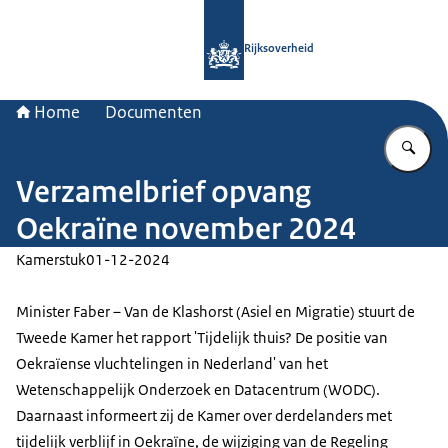
Naar de homepage van Rijksoverheid
Rijksoverheid
Home
Documenten
Vu
Verzamelbrief opvang
Oekraïne november 2024
Kamerstuk
01-12-2024
Minister Faber – Van de Klashorst (Asiel en Migratie) stuurt de
Tweede Kamer het rapport 'Tijdelijk thuis? De positie van
Oekraïense vluchtelingen in Nederland' van het
Wetenschappelijk Onderzoek en Datacentrum (WODC).
Daarnaast informeert zij de Kamer over derdelanders met
tijdelijk verblijf in Oekraïne, de wijziging van de Regeling