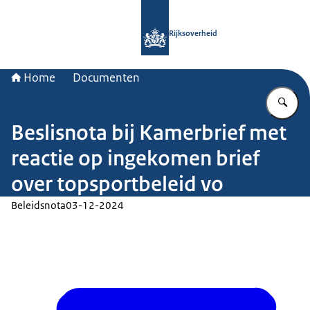
Naar de homepage van Rijksoverheid
Rijksoverheid
Home
Documenten
Vu
Beslisnota bij Kamerbrief met
reactie op ingekomen brief
over topsportbeleid vo
Beleidsnota
03-12-2024