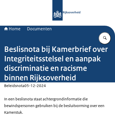
Naar de homepage van Rijksoverheid
Rijksoverheid
Home
Documenten
Vu
Beslisnota bij Kamerbrief over
Integriteitsstelsel en aanpak
discriminatie en racisme
binnen Rijksoverheid
Beleidsnota
05-12-2024
In een beslisnota staat achtergrondinformatie die
bewindspersonen gebruiken bij de besluitvorming over een
Kamerstuk.