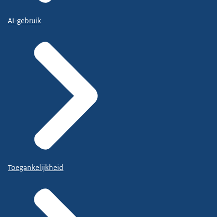
AI-gebruik
Toegankelijkheid