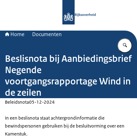
Naar de homepage van Rijksoverheid
Rijksoverheid
Home
Documenten
Vu
Beslisnota bij Aanbiedingsbrief
Negende
voortgangsrapportage Wind in
de zeilen
Beleidsnota
05-12-2024
In een beslisnota staat achtergrondinformatie die
bewindspersonen gebruiken bij de besluitvorming over een
Kamerstuk.