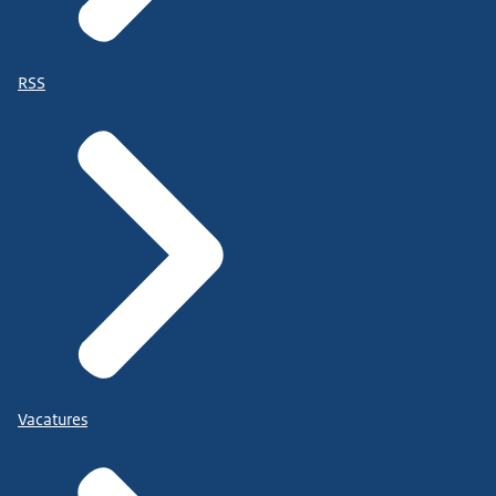
RSS
Vacatures