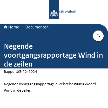
Naar de homepage van Rijksoverheid
Rijksoverheid
Home
Documenten
Vu
Negende
voortgangsrapportage Wind in
de zeilen
Rapport
05-12-2024
Negende voortgangsrapportage over het bestuursakkoord
Wind in de zeilen.