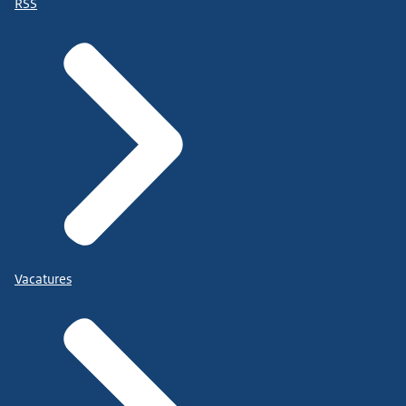
RSS
Vacatures