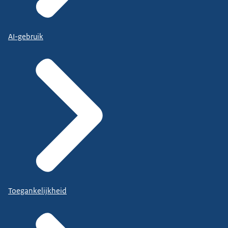
AI-gebruik
Toegankelijkheid