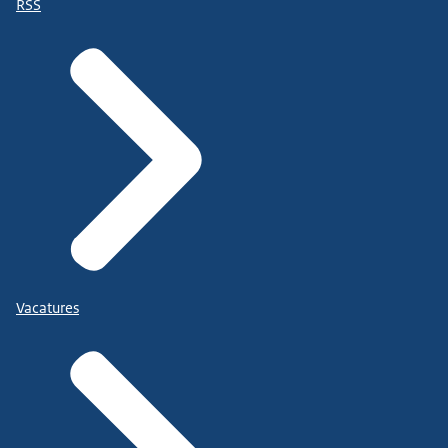
RSS
Vacatures